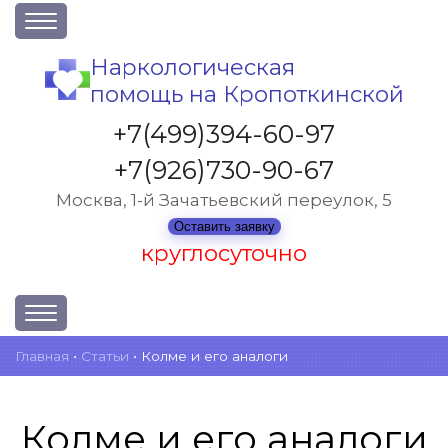
О клинике
Наркологическая
помощь на Кропоткинской
Акции
Вакансии
+7(499)394-60-97
Лицензии
+7(926)730-90-67
Статьи
Москва, 1-й Зачатьевский переулок, 5
Контакты
Оставить заявку
круглосуточно
Услуги и стоимость
Главная
•
Статьи
•
Колме и его аналоги
Отзывы
Вопрос-ответ
Колме и его аналоги