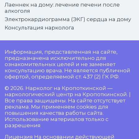
Лаеннек на дому: лечение печени после
алкоголя
Электрокардиограмма (ЭКГ) сердца на дому
Консультация нарколога
Информация, представленная на сайте,
предназначена исключительно для
ознакомительных целей и не заменяет
консультацию врача. Не является публичной
офертой, определяемой ст. 437 (2) ГК РФ.
© 2026. Нарколог на Кропоткинской —
наркологический центр на Кропоткинской. |
Все права защищены. На сайте отсутствует
реклама. Мы применяем cookies для
повышения качества работы сайта.
Использование материалов только с
разрешения
Лицензия На основании действующей