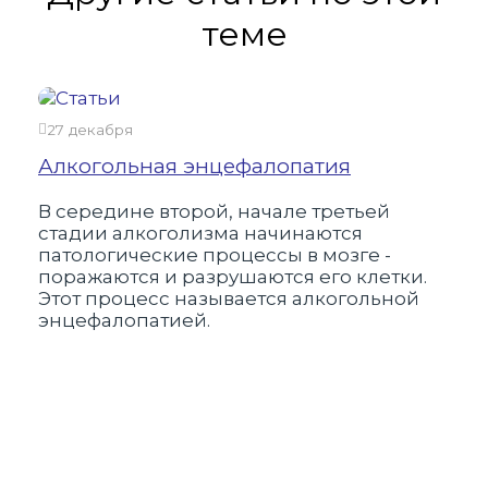
теме
27 декабря
24 
Алкогольная энцефалопатия
Как
алк
В середине второй, начале третьей
стадии алкоголизма начинаются
Алк
патологические процессы в мозге -
мно
поражаются и разрушаются его клетки.
нар
Этот процесс называется алкогольной
нев
энцефалопатией.
шан