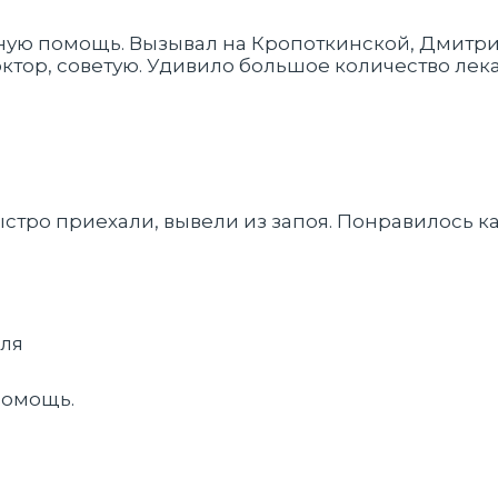
нную помощь. Вызывал на Кропоткинской, Дмитр
ктор, советую. Удивило большое количество лека
тро приехали, вывели из запоя. Понравилось как
юля
помощь.