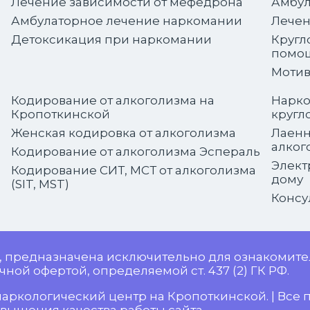
Лечение зависимости от мефедрона
Амбул
Амбулаторное лечение наркомании
Лечен
Детоксикация при наркомании
Кругл
помо
Мотив
Кодирование от алкоголизма на
Нарко
Кропоткинской
кругл
Женская кодировка от алкоголизма
Лаенн
алког
Кодирование от алкоголизма Эспераль
Элект
Кодирование СИТ, МСТ от алкоголизма
дому
(SIT, MST)
Консу
, предназначена исключительно для ознакомите
ной офертой, определяемой ст. 437 (2) ГК РФ.
аркологический центр на Кропоткинской. | Все 