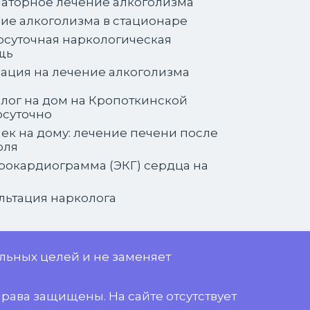
аторное лечение алкоголизма
ие алкоголизма в стационаре
осуточная наркологическая
щь
ация на лечение алкоголизма
лог на дом на Кропоткинской
осуточно
ек на дому: лечение печени после
оля
рокардиограмма (ЭКГ) сердца на
льтация нарколога
льных целей и не заменяет
права защищены. На сайте отсутствует