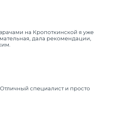
 врачами на Кропоткинской я уже
имательная, дала рекомендации,
ким.
 Отличный специалист и просто