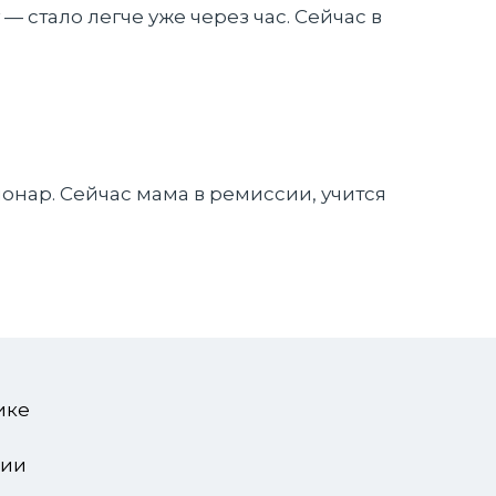
 стало легче уже через час. Сейчас в
онар. Сейчас мама в ремиссии, учится
я
ике
зии