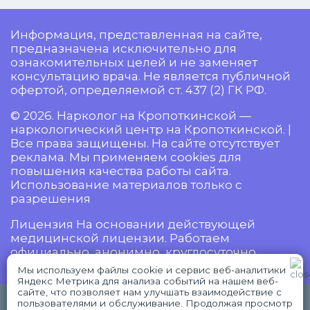
Информация, представленная на сайте,
предназначена исключительно для
ознакомительных целей и не заменяет
консультацию врача. Не является публичной
офертой, определяемой ст. 437 (2) ГК РФ.
© 2026. Нарколог на Кропоткинской —
наркологический центр на Кропоткинской. |
Все права защищены. На сайте отсутствует
реклама. Мы применяем cookies для
повышения качества работы сайта.
Использование материалов только с
разрешения
Лицензия На основании действующей
медицинской лицензии. Работаем
официально, анонимно, круглосуточно.
Мы используем файлы cookie и сервис веб-аналитики
Яндекс Метрика для анализа событий на нашем веб-
сайте, что позволяет нам улучшать взаимодействие с
18+ Имеются противопоказания,
пользователями и обслуживание. Продолжая просмотр
WhatsApp
Telegram