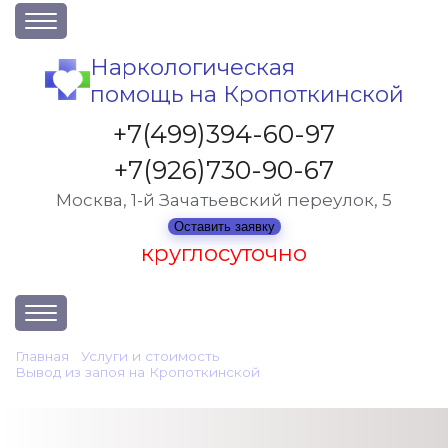
О клинике
Наркологическая
помощь на Кропоткинской
Акции
Вакансии
+7(499)394-60-97
Лицензии
+7(926)730-90-67
Статьи
Москва, 1-й Зачатьевский переулок, 5
Контакты
Оставить заявку
круглосуточно
Услуги и стоимость
Главная
•
Услуги и стоимость
•
Вывод из запоя на Кропоткинской
•
Отзывы
Экстренное вытрезвление
Вопрос-ответ