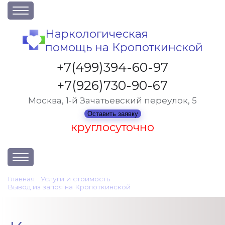
О клинике
Наркологическая
помощь на Кропоткинской
Акции
Вакансии
+7(499)394-60-97
Лицензии
+7(926)730-90-67
Статьи
Москва, 1-й Зачатьевский переулок, 5
Контакты
Оставить заявку
круглосуточно
Услуги и стоимость
Главная
•
Услуги и стоимость
•
Вывод из запоя на Кропоткинской
•
Капельница от запоя
Отзывы
Вопрос-ответ