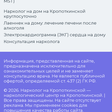
MST)
Нарколог на дом на Кропоткинской
круглосуточно
Лаеннек на дому: лечение печени после
алкоголя
Электрокардиограмма (ЭКГ) сердца на дому
Консультация нарколога
Информация, представленная на сайте,
предназначена исключительно для
ознакомительных целей и не заменяет
консультацию врача. Не является публичной
офертой, определяемой ст. 437 (2) ГК РФ.
© 2026. Нарколог на Кропоткинской —
наркологический центр на Кропоткинской. |
Все права защищены. На сайте отсутствует
реклама. Мы применяем cookies для
повышения качества работы сайта.