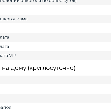
еблении алкоголя не более суток)
алкоголизма
лата
лата
ата VIP
на дому (круглосуточно)
запоя