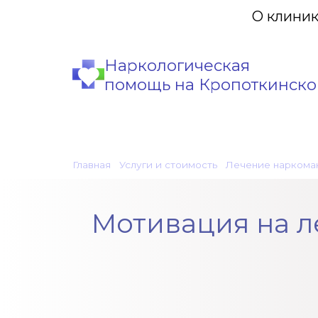
О клини
Наркологическая
помощь на Кропоткинско
Главная
•
Услуги и стоимость
•
Лечение наркома
Мотивация на л