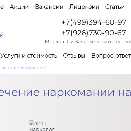
ке
Акции
Вакансии
Лицензии
Статьи
+7(499)394-60-97
+7(926)730-90-67
й
Москва, 1-й Зачатьевский переул
Услуги и стоимость
Отзывы
Вопрос-ответ
нии на Кропоткинской
•
Мотивация на лечение наркомании
ечение наркомании н