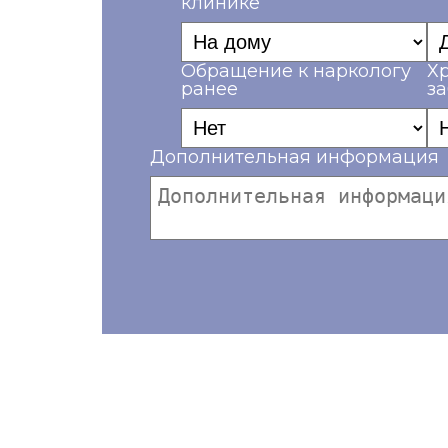
клинике
Обращение к наркологу
Х
ранее
з
Дополнительная информация
Ваш телефон*