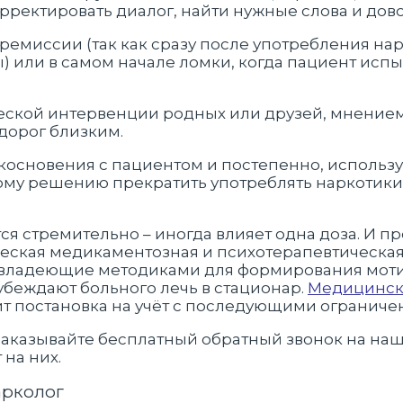
орректировать диалог, найти нужные слова и дов
 ремиссии (так как сразу после употребления на
) или в самом начале ломки, когда пациент испы
еской интервенции родных или друзей, мнением
дорог близким.
основения с пациентом и постепенно, использу
дому решению прекратить употреблять наркотики
ся стремительно – иногда влияет одна доза. И пр
еская медикаментозная и психотерапевтическая
 владеющие методиками для формирования моти
убеждают больного лечь в стационар.
Медицинск
ит постановка на учёт с последующими огранич
заказывайте бесплатный обратный звонок на наш
 на них.
арколог