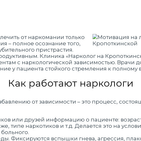
лечить от наркомании только
ция – полное осознание того,
губительного пристрастия.
продуктивным. Клиника «Нарколог на Кропоткинс
там с наркологической зависимостью. Врачи доб
ние у пациента стойкого стремления к полному
Как работают наркологи
бавлению от зависимости – это процесс, состоящ
ов или друзей информацию о пациенте: возраст
же, типе наркотиков и т.д. Делается это на усл
 больного.
ы. Фиксируются вспышки гнева, агрессия, плак