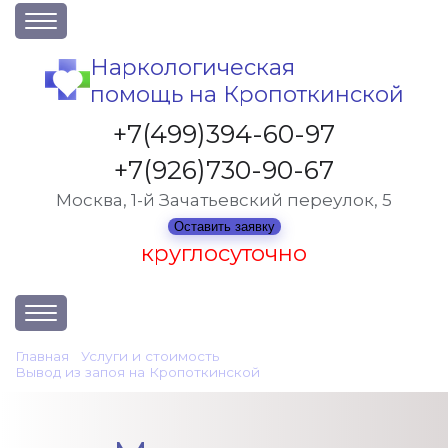
О клинике
Наркологическая
помощь на Кропоткинской
Акции
Вакансии
+7(499)394-60-97
Лицензии
+7(926)730-90-67
Статьи
Москва, 1-й Зачатьевский переулок, 5
Контакты
Оставить заявку
круглосуточно
Услуги и стоимость
Главная
•
Услуги и стоимость
•
Вывод из запоя на Кропоткинской
•
Мотивация пациента
Отзывы
Вопрос-ответ